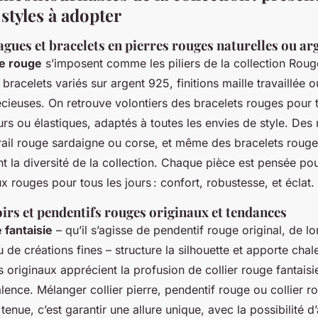
 styles à adopter
agues et bracelets en pierres rouges naturelles ou ar
re rouge
s’imposent comme les piliers de la collection Rou
 bracelets variés sur argent 925, finitions maille travaillée 
cieuses. On retrouve volontiers des bracelets rouges pour t
urs ou élastiques, adaptés à toutes les envies de style. De
rail rouge sardaigne ou corse, et même des bracelets rouge 
t la diversité de la collection. Chaque pièce est pensée po
x rouges pour tous les jours : confort, robustesse, et éclat.
oirs et pendentifs rouges originaux et tendances
e fantaisie
– qu’il s’agisse de pendentif rouge original, de l
 de créations fines – structure la silhouette et apporte chal
 originaux apprécient la profusion de collier rouge fantais
lence. Mélanger collier pierre, pendentif rouge ou collier
 tenue, c’est garantir une allure unique, avec la possibilité d