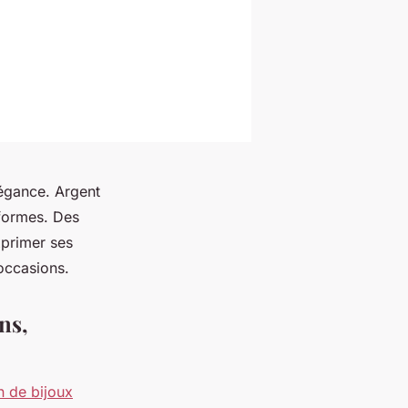
légance. Argent
 formes. Des
xprimer ses
occasions.
ns,
n de bijoux