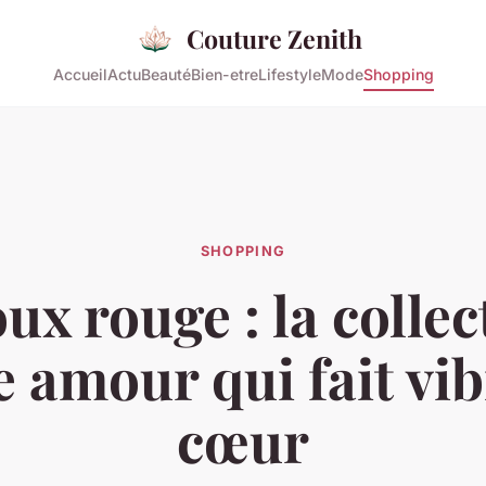
Couture Zenith
Accueil
Actu
Beauté
Bien-etre
Lifestyle
Mode
Shopping
SHOPPING
oux rouge : la collec
 amour qui fait vib
cœur