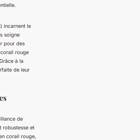
tielle.
) incarnent le
s soigne
er pour des
 corail rouge
Grâce à la
faite de leur
es
lliance de
t robustesse et
en corail rouge,