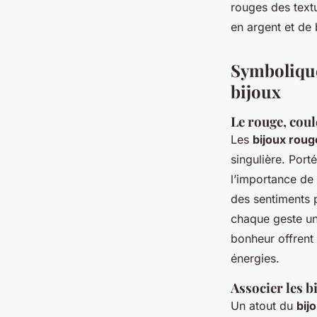
rouges des textu
en argent et de 
Symbolique
bijoux
Le rouge, coule
Les
bijoux roug
singulière. Por
l’importance de 
des sentiments p
chaque geste un
bonheur offrent 
énergies.
Associer les b
Un atout du
bij