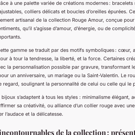
âce à une palette variée de créations modernes : bracelets 
justables, colliers délicats et boucles d’oreilles épurées. C
inement artisanal de la collection Rouge Amour, conçue pour 
sentiments, qu’il s’agisse d’amour, d’énergie, ou de complicit
portants.
ette gamme se traduit par des motifs symboliques : cœur, ail
our à tour la tendresse, la liberté, et la force. Certaines cr
vec la personnalisation possible par gravure, transformant l
our un anniversaire, un mariage ou la Saint-Valentin. Le rou
e regard, soulignant la personnalité de celui ou celle qui le 
 bijoux s’adaptent à tous les styles : minimalisme élégant, 
ffirmer sa créativité, ou alliance d’un collier rouge avec un
er l’audace et la délicatesse.
incontournables de la collection : présen