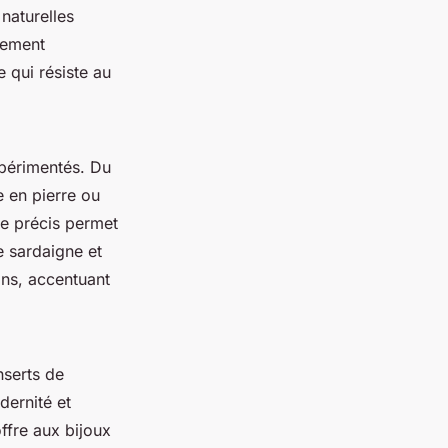
naturelles
sement
 qui résiste au
xpérimentés. Du
e en pierre ou
ge précis permet
e sardaigne et
ins, accentuant
nserts de
dernité et
ffre aux bijoux