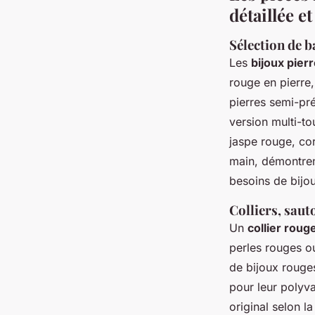
détaillée et
Sélection de b
Les
bijoux pier
rouge en pierre,
pierres semi-pré
version multi-to
jaspe rouge, co
main, démontren
besoins de bijou
Colliers, saut
Un
collier roug
perles rouges ou
de bijoux rouges
pour leur polyva
original selon la