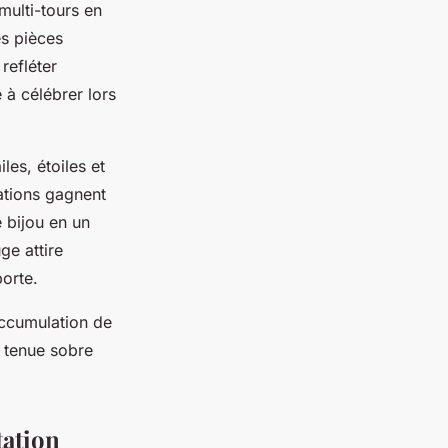
multi-tours en
es pièces
refléter
é à célébrer lors
es, étoiles et
éations gagnent
e bijou en un
ge attire
porte.
accumulation de
e tenue sobre
tation