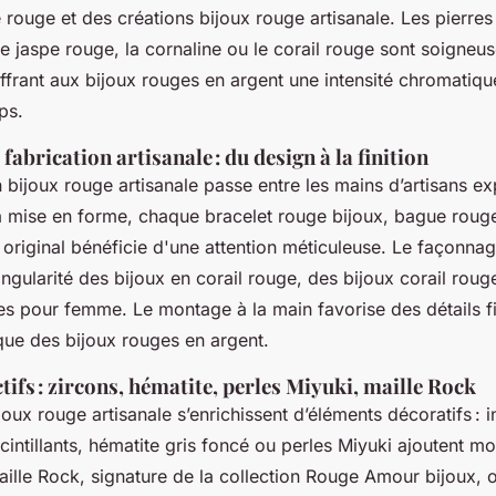
 rouge et des créations bijoux rouge artisanale. Les pierres 
 jaspe rouge, la cornaline ou le corail rouge sont soigneu
ffrant aux bijoux rouges en argent une intensité chromatique
ps.
fabrication artisanale : du design à la finition
 bijoux rouge artisanale passe entre les mains d’artisans e
 la mise en forme, chaque bracelet rouge bijoux, bague roug
 original bénéficie d'une attention méticuleuse. Le façonna
ingularité des bijoux en corail rouge, des bijoux corail roug
es pour femme. Le montage à la main favorise des détails f
que des bijoux rouges en argent.
ctifs : zircons, hématite, perles Miyuki, maille Rock
joux rouge artisanale s’enrichissent d’éléments décoratifs : i
cintillants, hématite gris foncé ou perles Miyuki ajoutent mo
maille Rock, signature de la collection Rouge Amour bijoux, o