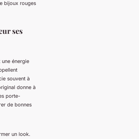
de bijoux rouges
eur ses
et une énergie
ppellent
cie souvent à
original donne à
es porte-
irer de bonnes
rmer un look.