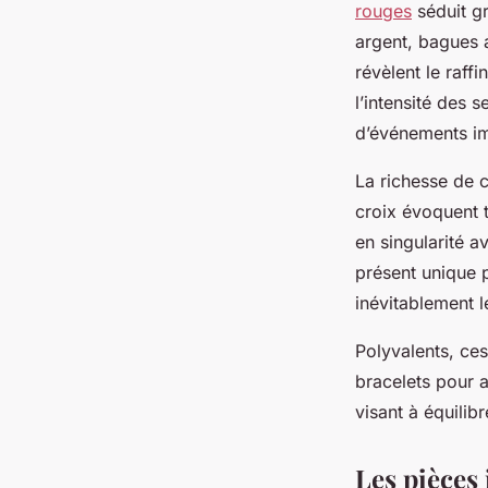
rouges
séduit gr
argent, bagues a
révèlent le raff
l’intensité des 
d’événements im
La richesse de c
croix évoquent t
en singularité a
présent unique p
inévitablement l
Polyvalents, ces
bracelets pour a
visant à équilibr
Les pièces 