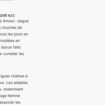
gent 925
ge Amour : bague
ou touches de
ous les jours en
s modèles en
bijoux faits
ur combler les
ongues chaînes à
eur. Les adeptes
ie, notamment
 rouge femme
’associer les